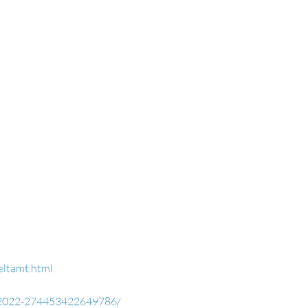
eltamt.html
k-2022-274453422649786/