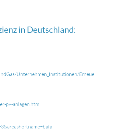
izienz in Deutschland:
tundGas/Unternehmen_Institutionen/ErneuerbareEnergien/erneu
ter-pv-anlagen.html
d=3&areashortname=bafa