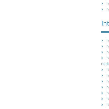
h
h
In
h
h
h
h
node
h
h
h
h
h
h
h