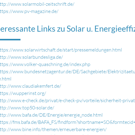
ttp://www.solarmobil-zeitschrift.de/
ttps://www.pv-magazine.de/
teressante Links zu Solar u. Energieeff
ttps://www.solarwirtschaft.de/start/pressemeldungen.html
ttp://www.solarbundesliga.de/
ttps://www.volker-quaschning.de/index.php
ttps://www.bundesnetzagentur.de/DE/Sachgebiete/Elektrizitae
.html
ttp://www.claudiakemfert.de/
ttps://wupperinst.org/
ttp://www.e-check.de/privat/e-check-pv/vorteile/sicherheit-priva
ttp://www.top50-solar.de/
ttp://www.bafa.de/DE/Energie/energie_node.html
ttps://fms.bafa.de/BAFA_FS/findform?shortname=SO&formteci
ttp://www.bine.info/themen/erneuerbare-energien/