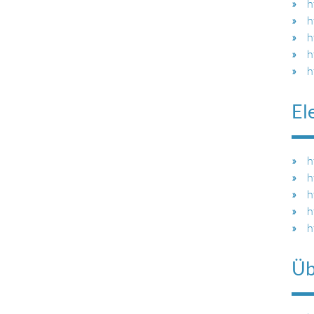
h
h
h
h
h
El
h
h
h
h
h
Üb