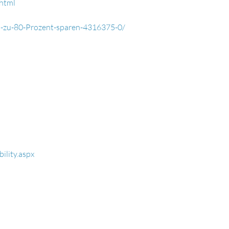
html
s-zu-80-Prozent-sparen-4316375-0/
lity.aspx